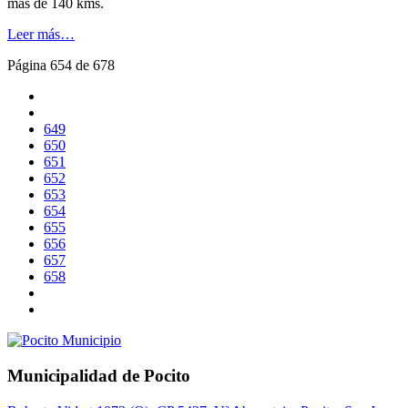
mas de 140 kms.
Leer más…
Página 654 de 678
649
650
651
652
653
654
655
656
657
658
Municipalidad de Pocito