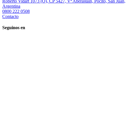
Roberto Vidart 1073 (O), CP 5427, Vª Aberastain, Pocito, San Juan,
Argentina
0800 222 0508
Contacto
Seguinos en