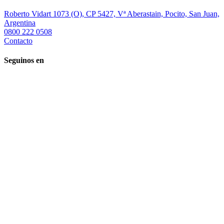
Roberto Vidart 1073 (O), CP 5427, Vª Aberastain, Pocito, San Juan,
Argentina
0800 222 0508
Contacto
Seguinos en