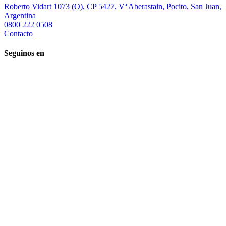
Roberto Vidart 1073 (O), CP 5427, Vª Aberastain, Pocito, San Juan,
Argentina
0800 222 0508
Contacto
Seguinos en