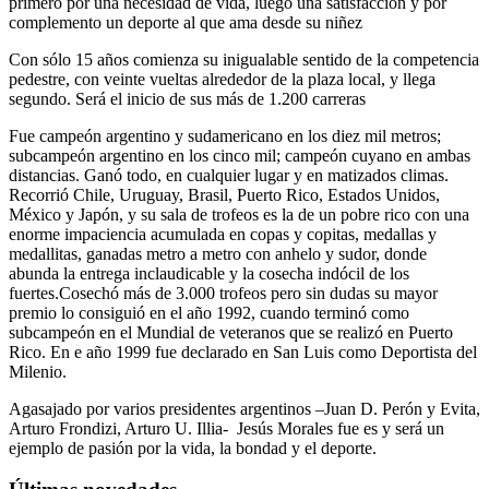
primero por una necesidad de vida, luego una satisfacción y por
complemento un deporte al que ama desde su niñez
Con sólo 15 años comienza su inigualable sentido de la competencia
pedestre, con veinte vueltas alrededor de la plaza local, y llega
segundo. Será el inicio de sus más de 1.200 carreras
Fue campeón argentino y sudamericano en los diez mil metros;
subcampeón argentino en los cinco mil; campeón cuyano en ambas
distancias. Ganó todo, en cualquier lugar y en matizados climas.
Recorrió Chile, Uruguay, Brasil, Puerto Rico, Estados Unidos,
México y Japón, y su sala de trofeos es la de un pobre rico con una
enorme impaciencia acumulada en copas y copitas, medallas y
medallitas, ganadas metro a metro con anhelo y sudor, donde
abunda la entrega inclaudicable y la cosecha indócil de los
fuertes.Cosechó más de 3.000 trofeos pero sin dudas su mayor
premio lo consiguió en el año 1992, cuando terminó como
subcampeón en el Mundial de veteranos que se realizó en Puerto
Rico. En e año 1999 fue declarado en San Luis como Deportista del
Milenio.
Agasajado por varios presidentes argentinos –Juan D. Perón y Evita,
Arturo Frondizi, Arturo U. Illia- Jesús Morales fue es y será un
ejemplo de pasión por la vida, la bondad y el deporte.