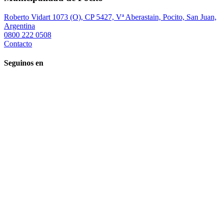
Roberto Vidart 1073 (O), CP 5427, Vª Aberastain, Pocito, San Juan,
Argentina
0800 222 0508
Contacto
Seguinos en