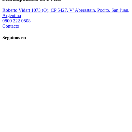
Roberto Vidart 1073 (O), CP 5427, Vª Aberastain, Pocito, San Juan,
Argentina
0800 222 0508
Contacto
Seguinos en