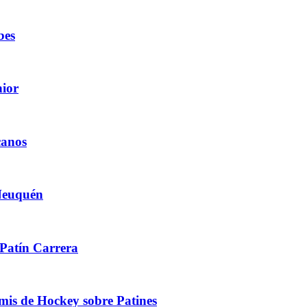
bes
nior
canos
 Neuquén
 Patín Carrera
amis de Hockey sobre Patines