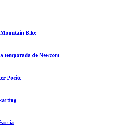
e Mountain Bike
de la temporada de Newcom
cer Pocito
karting
García