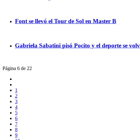
Font se llevó el Tour de Sol en Master B
Gabriela Sabatini pisó Pocito y el deporte se vo
Página 6 de 22
1
2
3
4
5
6
7
8
9