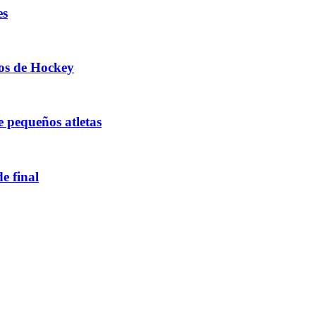
es
ños de Hockey
e pequeños atletas
e final