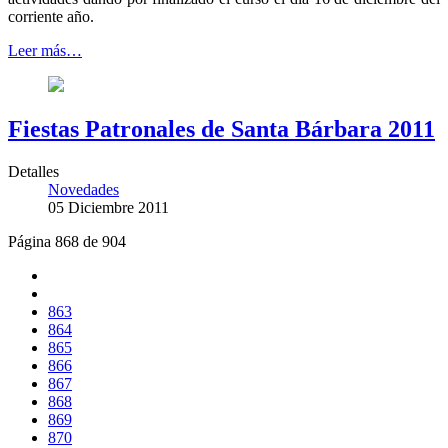
corriente año.
Leer más…
Fiestas Patronales de Santa Bárbara 2011
Detalles
Novedades
05 Diciembre 2011
Página 868 de 904
863
864
865
866
867
868
869
870