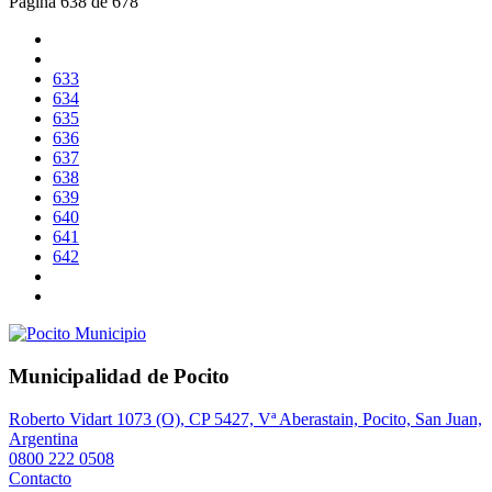
Página 638 de 678
633
634
635
636
637
638
639
640
641
642
Municipalidad de Pocito
Roberto Vidart 1073 (O), CP 5427, Vª Aberastain, Pocito, San Juan,
Argentina
0800 222 0508
Contacto