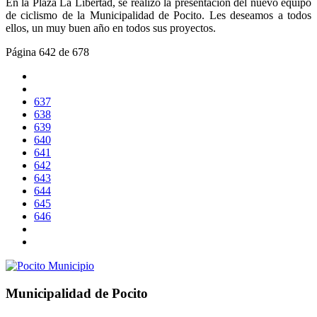
En la Plaza La Libertad, se realizó la presentación del nuevo equipo
de ciclismo de la Municipalidad de Pocito. Les deseamos a todos
ellos, un muy buen año en todos sus proyectos.
Página 642 de 678
637
638
639
640
641
642
643
644
645
646
Municipalidad de Pocito