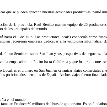
ideas que se pueden aplicar a nuestras actividades productivas, partió
ión de la provincia, Raúl Benitez más un equipo de 26 productores po
no de los principales del mundo.
ará hasta el 1 de Julio. Los productores locales conocerán como func
mbién recorrerán empresas dedicadas a la tecnología informática, do
 darán un Seminario sobre San Juan y sus perspectivas de negocios, a l
sde la empacadora de Pocito hasta California y que los productores se 
Local, es el primero en San Juan en organizar viajes comerciales al ex
ar los posicionados mercados de España. Ambos viajes fueron financiado
pañía en el mundo.
amiliar. Produce 60 millones de libras de ajo por año. Es co-fundadora 