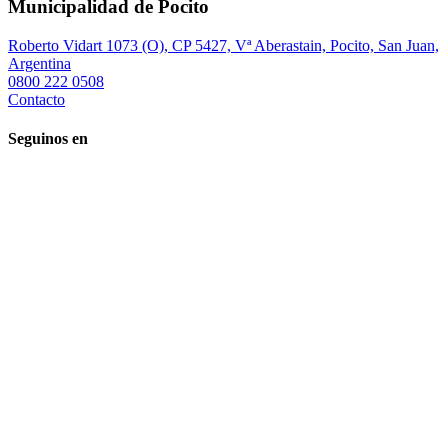
Municipalidad de Pocito
Roberto Vidart 1073 (O), CP 5427, Vª Aberastain, Pocito, San Juan,
Argentina
0800 222 0508
Contacto
Seguinos en