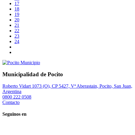
17
18
19
20
21
22
23
24
Municipalidad de Pocito
Roberto Vidart 1073 (O), CP 5427, Vª Aberastain, Pocito, San Juan,
Argentina
0800 222 0508
Contacto
Seguinos en