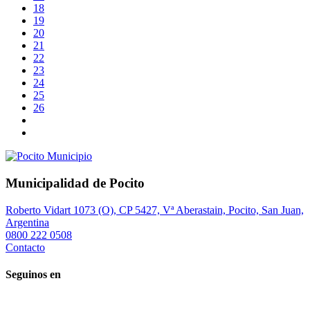
18
19
20
21
22
23
24
25
26
Municipalidad de Pocito
Roberto Vidart 1073 (O), CP 5427, Vª Aberastain, Pocito, San Juan,
Argentina
0800 222 0508
Contacto
Seguinos en