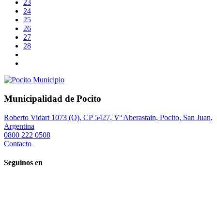
23
24
25
26
27
28
Municipalidad de Pocito
Roberto Vidart 1073 (O), CP 5427, Vª Aberastain, Pocito, San Juan,
Argentina
0800 222 0508
Contacto
Seguinos en